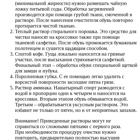
(минимальной жирности) нужно размешать чайную
ложку питьевой соды. Обработка загрязнений
производится при помощи грубой ткани, смоченной в
растворе. После нанесения очистителя обувь повторно
протирается чистой тканью.
Теплый раствор стирального порошка. Это средство для
чистки наносят на кроссовки также при помощи
тканевой салфетки. После обувь промокается бумажным
полотенцем и сушится щадящим способом.
Спитой кофе. Гуща локально наносится на грязные
участки, после высыхания стряхивается салфеткой.
Финальный этап – обработка обуви специальной щеткой
для замши и нубука.
Поролоновая губка. С ее помощью легко удалить с
ворсистой поверхности засохшие пятна грязи.
Раствор аммиака. Нашатырный спирт разводится с
водой в пропорции один к четырем и наносится на
кроссовки. Вторым этапом обувь обмывается водой.
Третьим – обрабатывается уксусным раствором. Это
избавит не только от пятен, но и от неприятных запахов.
Внимание! Приведенные растворы могут не
справиться со сложными пятнами с первого раза.
При необходимости процедуру очистки нужно
повторить, предварительно полностью высушив